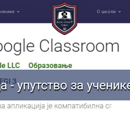
ченике
О школи
Контакт
a - упутство за ученик