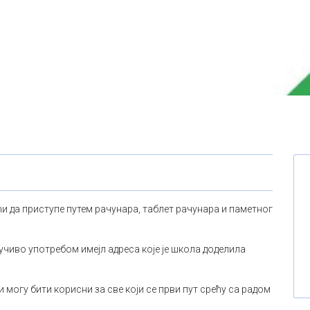
 да приступе путем рачунара, таблет рачунара и паметног
чиво употребом имејл адреса које је школа доделила
 могу бити корисни за све који се први пут срећу са радом