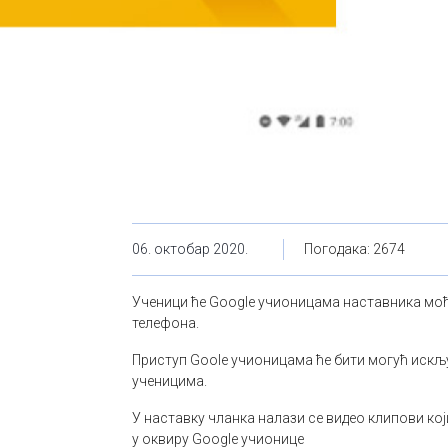
06. октобар 2020.
Погодака: 2674
Ученици ће Google учионицама наставника моћи
телефона.
Приступ Goole учионицама ће бити могућ искљу
ученицима.
У наставку чланка налази се видео клипови који
у оквиру Google учионице