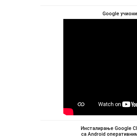
Google учиони
Инсталирање Google Cl
са Android оперативни