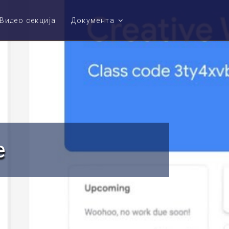
Видео секција
Документа
е