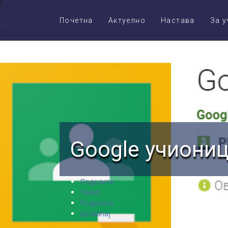
Почетна
Актуелно
Настава
За у
Google учиониц
Поделите
Tweet
Поделите
Штампај