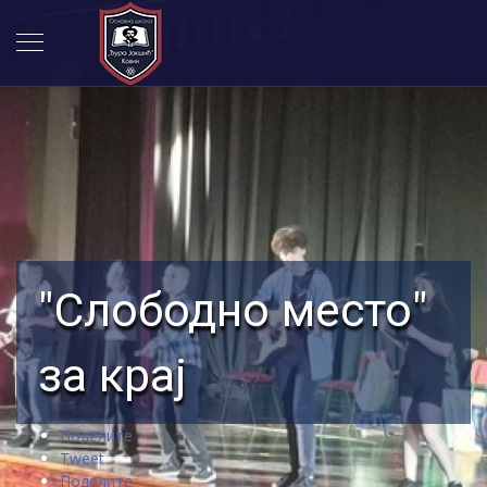
"Слободно место"
за крај
Поделите
Tweet
Поделите