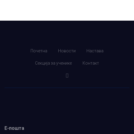
Почетна
Новости
Настава
Секција за ученике
Контакт
Е-пошта