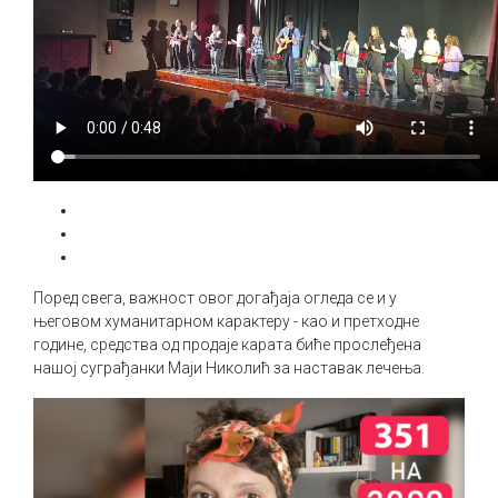
Поред свега, важност овог догађаја огледа се и у
његовом хуманитарном карактеру - као и претходне
године, средства од продаје карата биће прослеђена
нашој суграђанки Маји Николић за наставак лечења.