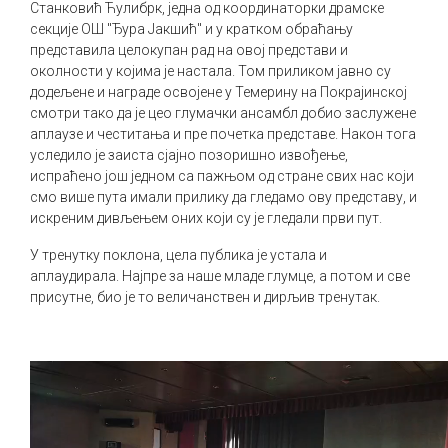
Станковић Ћулибрк, једна од координаторки драмске
секције ОШ "Ђура Јакшић" и у кратком обраћању
представила целокупан рад на овој представи и
околности у којима је настала. Том приликом јавно су
додељене и награде освојене у Темерину на Покрајинској
смотри тако да је цео глумачки ансамбл добио заслужене
аплаузе и честитања и пре почетка представе. Након тога
уследило је заиста сјајно позоришно извођење,
испраћено још једном са пажњом од стране свих нас који
смо више пута имали прилику да гледамо ову представу, и
искреним дивљењем оних који су је гледали први пут.
У тренутку поклона, цела публика је устала и
аплаудирала. Најпре за наше младе глумце, а потом и све
присутне, био је то величанствен и дирљив тренутак.