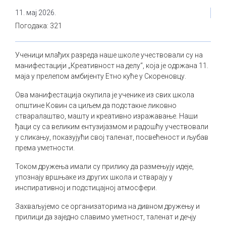
11. мај 2026.
Погодака: 321
Ученици млађих разреда наше школе учествовали су на
манифестацији „Креативност на делу“, која је одржана 11.
маја у прелепом амбијенту Етно куће у Скореновцу.
Ова манифестација окупила је ученике из свих школа
општине Ковин са циљем да подстакне ликовно
стваралаштво, машту и креативно изражавање. Наши
ђаци су са великим ентузијазмом и радошћу учествовали
у сликању, показујући свој таленат, посвећеност и љубав
према уметности.
Током дружења имали су прилику да размењују идеје,
упознају вршњаке из других школа и стварају у
инспиративној и подстицајној атмосфери.
Захваљујемо се организаторима на дивном дружењу и
прилици да заједно славимо уметност, таленат и дечју