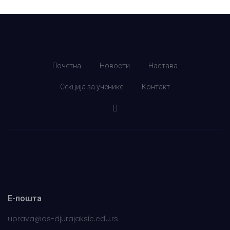
Почетна
Новости
Настава
Секција за ученике
Контакт
Е-пошта
uprava@os-djurajaksic.edu.rs