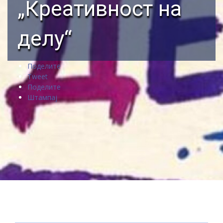
„Креативност на
делу“
Поделите
Tweet
Поделите
Штампај